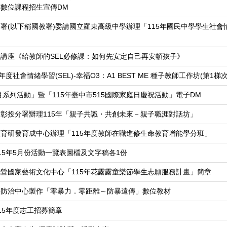
數位課程招生宣傳DM
署(以下稱國教署)委請國立羅東高級中學辦理「115年國民中學學生社會
講座《給教師的SEL必修課：如何先安定自己再安頓孩子》
社會情緒學習(SEL)-幸福O3：A1 BEST ME 種子教師工作坊(第1梯次
月系列活動」暨「115年臺中市515國際家庭日慶祝活動」電子DM
彰投分署辦理115年「親子共識・共創未來－親子職涯對話坊」
育研發育成中心辦理「115年度教師在職進修生命教育增能學分班」
15年5月份活動一覽表圖檔及文字稿各1份
營國家藝術文化中心「115年花露露童樂節學生志願服務計畫」簡章
害防治中心製作「零暴力．零距離～防暴遠傳」數位教材
15年度志工招募簡章