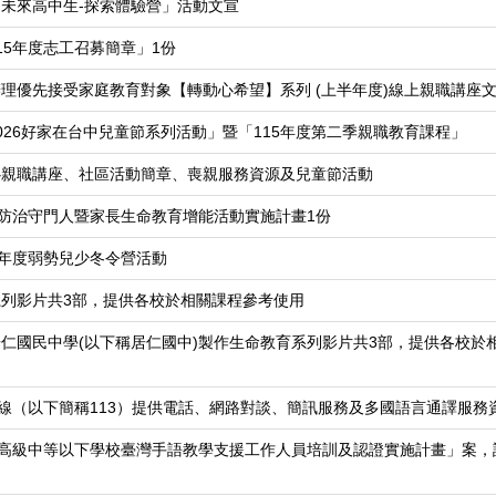
未來高中生-探索體驗營」活動文宣
15年度志工召募簡章」1份
理優先接受家庭教育對象【轉動心希望】系列 (上半年度)線上親職講座文
026好家在台中兒童節系列活動」暨「115年度第二季親職教育課程」
心親職講座、社區活動簡章、喪親服務資源及兒童節活動
殺防治守門人暨家長生命教育增能活動實施計畫1份
5年度弱勢兒少冬令營活動
列影片共3部，提供各校於相關課程參考使用
仁國民中學(以下稱居仁國中)製作生命教育系列影片共3部，提供各校於
專線（以下簡稱113）提供電話、網路對談、簡訊服務及多國語言通譯服務
度高級中等以下學校臺灣手語教學支援工作人員培訓及認證實施計畫」案，