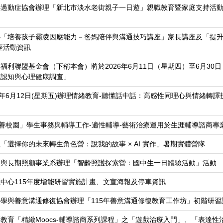
心過動症協會辦理「新北市淡水老街親子一日遊」親職教育暨家庭支持活
心「培養孩子霸凌因應能力－爸媽陪伴與溝通技巧講座」家長講座及「提
座活動資訊
利聯盟基金會（下稱本會）將於2026年6月11日（星期四）至6月30
貌認知與心理健康調查」
年6月12日(星期五)辦理情緒教育-聽懂話中話：高感性同理心與情緒轉譯
友善校園」學生事務與輔導工作-適性輔導-藝術治療運用於生涯輔導諮商專
「選擇你的未來轉生角色營：說我的故事 × AI 實作」暑期實體營隊
利與長期照顧事業系辦理「智齡照護探索營：國中生一日體驗活動」活動
中心115年度增能研習實施計畫、文宣海報及停車資訊
學與善意溝通修復協會辦理「115年善意溝通修復教育工作坊」初階研習
教育「精緻Moocs-輔導諮商系列課程」之「遊戲治療入門」、「表達性