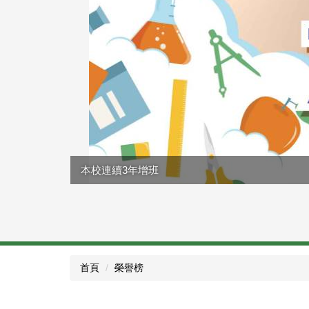
本校連續3年增班
首頁
榮譽榜