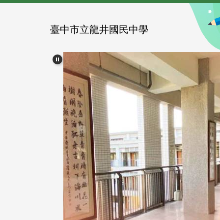
跳
到
主
臺中市立龍井國民中學
要
內
容
區