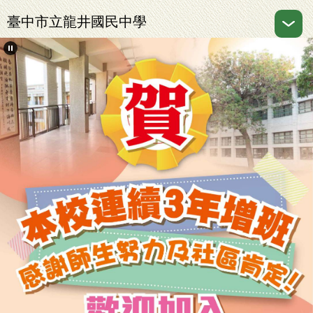
跳
臺中市立龍井國民中學
到
主
要
內
容
區