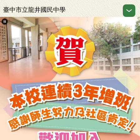
跳
臺中市立龍井國民中學
到
主
要
內
容
區