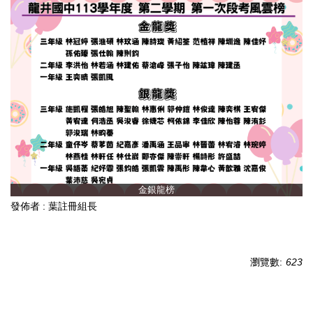
金銀龍榜
發佈者 :
葉註冊組長
瀏覽數:
623