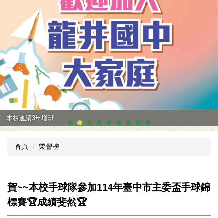
本校連續3年增班
首頁
榮譽榜
賀~~本校手球隊參加114年臺中市主委盃手球錦
標賽🏆成績斐然🏆