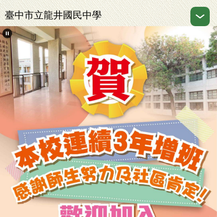
跳
臺中市立龍井國民中學
到
主
要
內
容
區