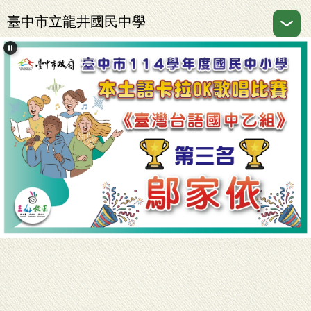
跳
臺中市立龍井國民中學
到
主
要
內
容
區