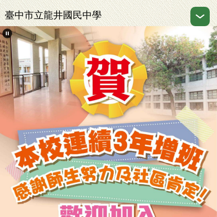
跳
臺中市立龍井國民中學
到
主
要
內
容
區