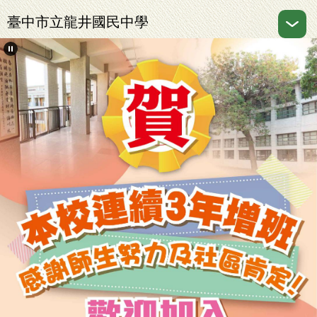
跳
臺中市立龍井國民中學
到
主
要
內
容
區