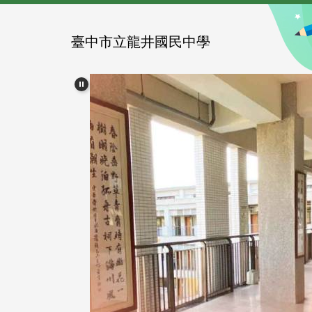
跳
到
主
臺中市立龍井國民中學
要
內
容
區