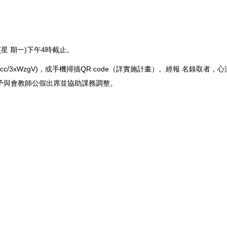
(星 期一)下午4時截止。
rl. cc/3xWzgV)，或手機掃描QR code（詳實施計畫）。經報 名錄取者
予與會教師公假出席並協助課務調整。