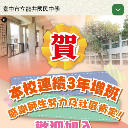
跳
臺中市立龍井國民中學
到
主
要
內
容
區