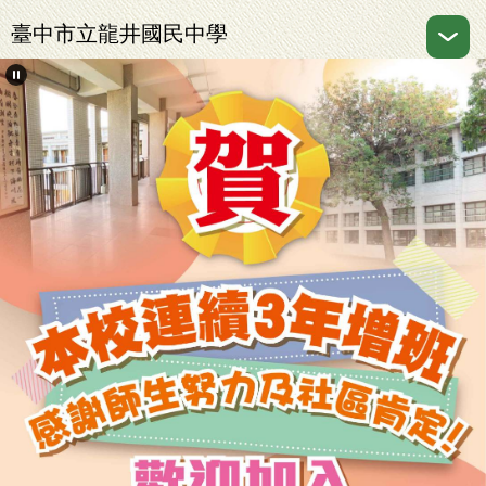
跳
臺中市立龍井國民中學
到
主
要
內
容
區