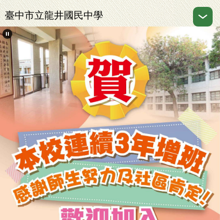
跳
臺中市立龍井國民中學
到
主
要
內
容
區