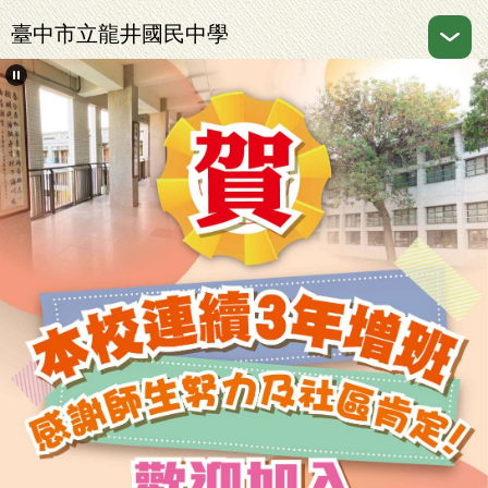
跳
臺中市立龍井國民中學
到
主
要
內
容
區