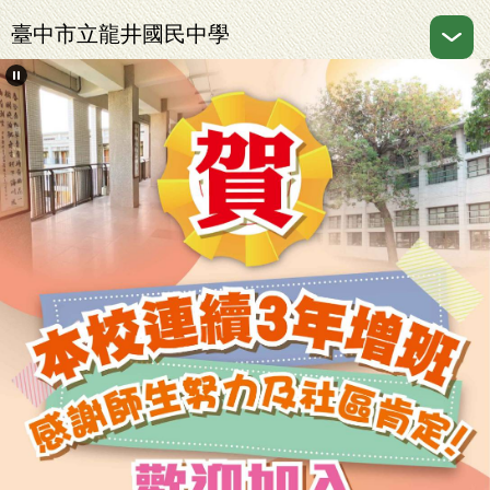
跳
臺中市立龍井國民中學
到
主
要
內
容
區