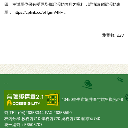
四、主辦單位保有變更及修訂活動內容之權利，詳情請參閱活動表
單： https://cplink.co/eHgmV4kF 。
瀏覽數:
223
:::
43450臺中市龍井區竹坑里觀光路9
號 TEL:(04)26353344 FAX:26355590
校內分機:教務處710 學務處720 總務處730 輔導室740
統一編號：56505707