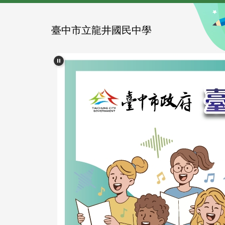
跳
到
主
臺中市立龍井國民中學
要
內
容
區