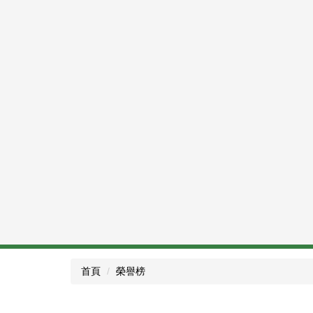
本校連續3年增班
首頁
榮譽榜