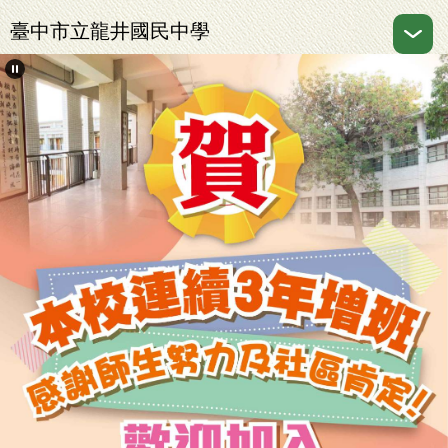
跳
臺中市立龍井國民中學
到
主
要
內
容
區