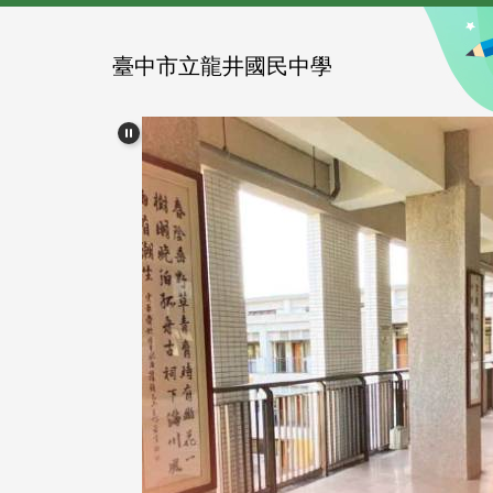
跳
到
主
臺中市立龍井國民中學
要
內
容
區