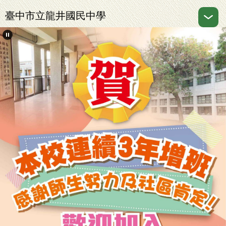
跳
臺中市立龍井國民中學
到
主
要
內
容
區