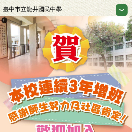
跳
臺中市立龍井國民中學
到
主
要
內
容
區