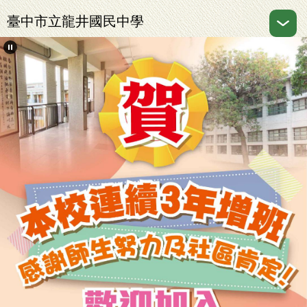
跳
臺中市立龍井國民中學
到
主
要
內
容
區