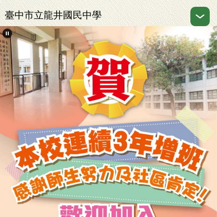
跳
臺中市立龍井國民中學
到
主
要
內
容
區