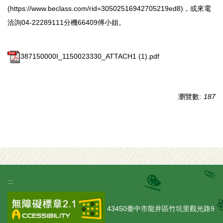
(https://www.beclass.com/rid=30502516942705219ed8)，或來電
洽詢04-22289111分機66409傅小姐。
387150000I_1150023330_ATTACH1 (1).pdf
瀏覽數:
187
:::
43450臺中市龍井區竹坑里觀光路9