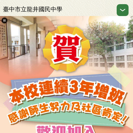
跳
臺中市立龍井國民中學
到
主
要
內
容
區