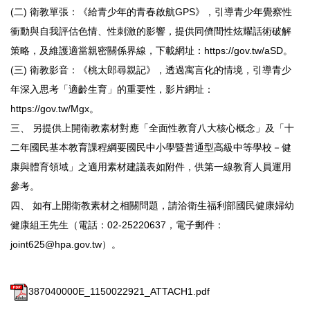
(二) 衛教單張：《給青少年的青春啟航GPS》，引導青少年覺察性
衝動與自我評估色情、性刺激的影響，提供同儕間性炫耀話術破解
策略，及維護適當親密關係界線，下載網址：https://gov.tw/aSD。
(三) 衛教影音：《桃太郎尋親記》，透過寓言化的情境，引導青少
年深入思考「適齡生育」的重要性，影片網址：
https://gov.tw/Mgx。
三、 另提供上開衛教素材對應「全面性教育八大核心概念」及「十
二年國民基本教育課程綱要國民中小學暨普通型高級中等學校－健
康與體育領域」之適用素材建議表如附件，供第一線教育人員運用
參考。
四、 如有上開衛教素材之相關問題，請洽衛生福利部國民健康婦幼
健康組王先生（電話：02-25220637，電子郵件：
joint625@hpa.gov.tw）。
387040000E_1150022921_ATTACH1.pdf