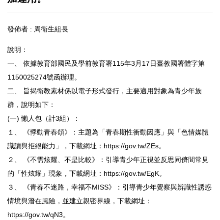
發佈者 :
周衛生組長
說明：
一、 依據教育部國民及學前教育署115年3月17日臺教國署體字第
1150025274號函辦理。
二、 旨揭衛教素材係以電子形式發行，主要適用對象為青少年族
群，說明如下：
(一) 懶人包（計3組）：
１、 《悸動青春頌》：主題為「青春期性衝動因應」與「色情媒體
識讀與拒絕能力」，下載網址：https://gov.tw/ZEs。
２、 《不需炫耀、不是比較》：引導青少年正視並反思同儕間常見
的「性炫耀」現象，下載網址：https://gov.tw/EgK。
３、 《青春不迷路，幸福不MISS》：引導青少年覺察與辨識性誘惑
情境與潛在風險，並建立親密界線，下載網址：
https://gov.tw/qN3。