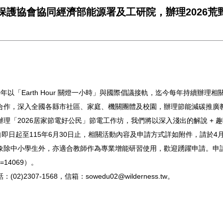
保護協會協同經濟部能源署及工研院，辦理2026荒
10年以「Earth Hour 關燈一小時」與國際倡議接軌，迄今每年持續
院合作，深入全國各縣市社區、家庭、機關團體及校園，辦理節能減碳推廣
理「2026居家節電好公民」節電工作坊，我們將以深入淺出的解說 +
日起至115年6月30日止，相關活動內容及申請方式詳如附件，請於4月
象除中小學生外，亦適合教師作為專業增能研習使用，歡迎踴躍申請。申
&id=14069）。
07-1568，信箱：sowedu02@wilderness.tw。