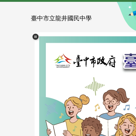
跳
到
主
臺中市立龍井國民中學
要
內
容
區