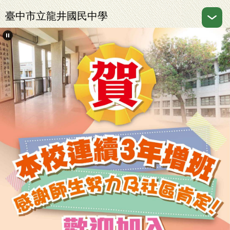
跳
臺中市立龍井國民中學
到
主
要
內
容
區