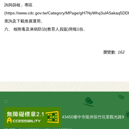
詢與篩檢」專區
(https://www.cdc.gov.tw/Category/MPage/gH7NyWhq3ulASakaq5DD
查詢及下載推廣運用。
六、 檢附毒及淋病防治(教育人員版)簡報1份。
瀏覽數:
162
:::
43450臺中市龍井區竹坑里觀光路9