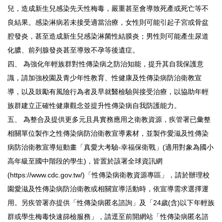
兒，造成新生兒感染先天性梅毒，嚴重甚至會導致死產或死亡等不
良結果。感染淋病若未接受適當治療，女性則可能引起子宮或骨盆
腔發炎，甚至造成新生兒感染淋菌性結膜炎；男性則可能產生尿道
化膿、前列腺發炎甚至導致不孕等後遺症。
四、 為強化年輕族群對性傳染病之防治知能，提升其自我保護意
識，請加強校園及青少年性教育、性健康及性傳染病防治衛教宣
導，以及鼓勵有風險行為者及早就醫檢驗與接受治療，以協助年輕
族群建立正確性健康觀念並提升性傳染病自我防護能力。
五、 為整合及提供更多元且具實務應用之衛教資源，疾管署已彙整
相關單位製作之性傳染病防治衛教宣導素材，並製作愛滋及性傳染
病防治衛教宣導短動畫「真愛大考驗-幸福保衛戰」(適用對象為國小
高年級至國中階段的學生)，皆置於該署全球資訊網
(https://www.cdc.gov.tw/)「性傳染病衛教資源專區」，請於辦理校
園愛滋及性傳染病防治衛教或相關宣導活動時，依宣導需求選擇運
用。另疾管署亦提供「性傳染病匿名諮詢」及「24歲(含)以下年輕族
群或學生梅毒快速篩檢服務」，請逕至前開網站「性傳染病匿名諮