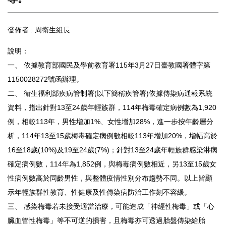
發佈者 :
周衛生組長
說明：
一、 依據教育部國民及學前教育署115年3月27日臺教國署體字第
1150028272號函辦理。
二、 衛生福利部疾病管制署(以下簡稱疾管署)依據傳染病通報系統
資料，指出針對13至24歲年輕族群，114年梅毒確定病例數為1,920
例，相較113年，男性增加1%、女性增加28%，進一步按年齡層分
析，114年13至15歲梅毒確定病例數相較113年增加20%，增幅高於
16至18歲(10%)及19至24歲(7%)；針對13至24歲年輕族群感染淋病
確定病例數，114年為1,852例，與梅毒病例數相近，另13至15歲女
性病例數高於同齡男性，與整體疫情性別分布趨勢不同。以上皆顯
示年輕族群性教育、性健康及性傳染病防治工作刻不容緩。
三、 感染梅毒若未接受適當治療，可能造成「神經性梅毒」或「心
臟血管性梅毒」等不可逆的損害，且梅毒亦可透過胎盤傳染給胎