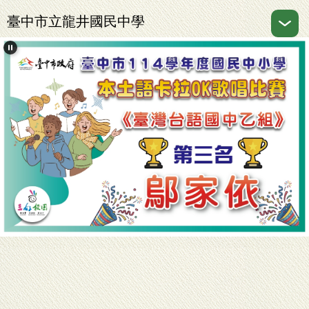
跳
臺中市立龍井國民中學
到
主
要
內
容
區