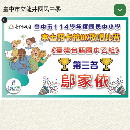
跳
臺中市立龍井國民中學
到
主
要
內
容
區