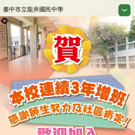
跳
臺中市立龍井國民中學
到
主
要
內
容
區