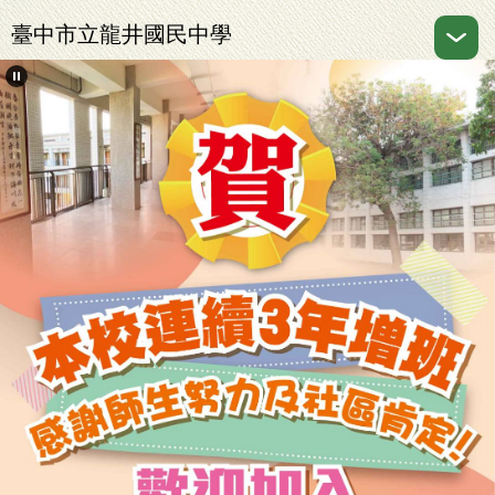
跳
臺中市立龍井國民中學
到
主
要
內
容
區