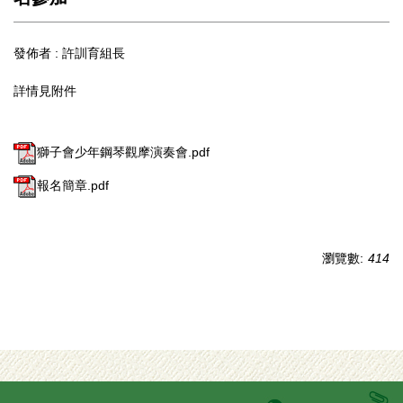
發佈者 :
許訓育組長
詳情見附件
獅子會少年鋼琴觀摩演奏會.pdf
報名簡章.pdf
瀏覽數:
414