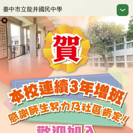
跳
臺中市立龍井國民中學
到
主
要
內
容
區