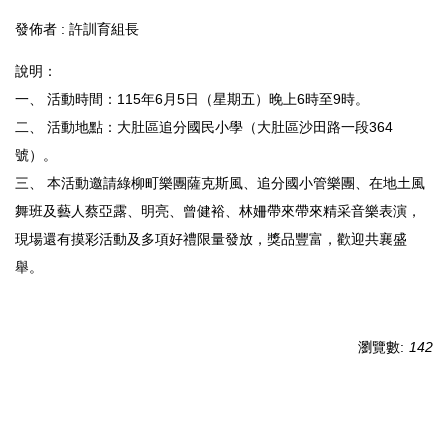
發佈者 :
許訓育組長
說明：
一、 活動時間：115年6月5日（星期五）晚上6時至9時。
二、 活動地點：大肚區追分國民小學（大肚區沙田路一段364
號）。
三、 本活動邀請綠柳町樂團薩克斯風、追分國小管樂團、在地土風
舞班及藝人蔡亞露、明亮、曾健裕、林姍帶來帶來精采音樂表演，
現場還有摸彩活動及多項好禮限量發放，獎品豐富，歡迎共襄盛
舉。
瀏覽數:
142