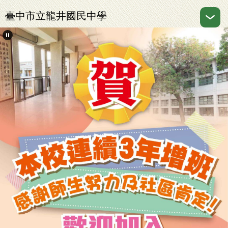
跳
臺中市立龍井國民中學
到
主
要
內
容
區