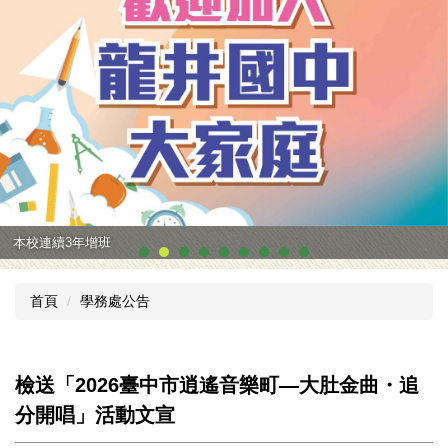
本校連續3年增班
首頁
學務處公告
檢送「2026臺中市逍遙音樂町—大肚金曲・追
分開唱」活動文宣