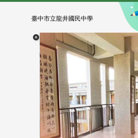
跳
到
主
臺中市立龍井國民中學
要
內
容
區