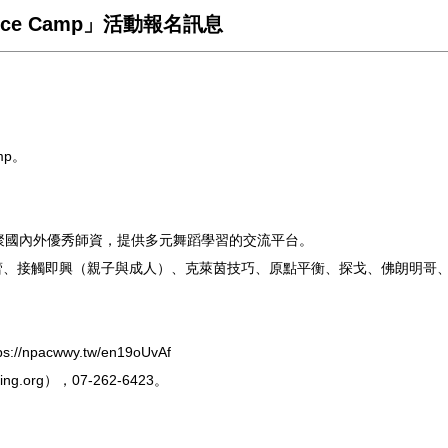
nce Camp」活動報名訊息
mp。
匯聚國內外優秀師資，提供多元舞蹈學習的交流平台。
芭蕾、接觸即興（親子與成人）、克萊茵技巧、原點平衡、探戈、佛朗明哥
acwwy.tw/en19oUvAf
g.org），07-262-6423。