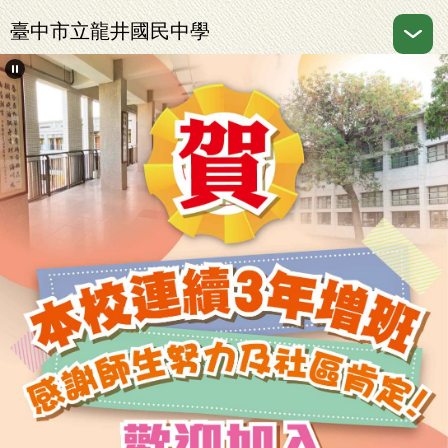
跳
臺中市立龍井國民中學
到
主
要
內
容
區