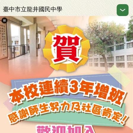
跳
臺中市立龍井國民中學
到
主
要
內
容
區