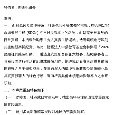
發佈者 :
周衛生組長
說明：
一、 面對氣候及環境變遷、社會包容性等未知的挑戰，聯合國17項
永續發展目標 (SDGs) 不再只是課本上的名詞，而是需要被看見的
日常實踐。本活動鼓勵學生走入真實生活場域，透過鏡頭進行深刻
的生態觀察與紀實。為此，財團法人中鼎教育基金會特辦理「2026
鏡頭裡的綠色行動」，透過直式短影音的創意競賽，鼓勵參賽者以
各種設備進行生活化紀實或影像創作。期許協助參賽者建構具備深
度觀察之自主學習成果，並透過深入的環境視角將數位影像轉化為
具實質影響力的綠色行動，進而培育具備永續思維與領導力之未來
領袖。
二、 本專案重點特色如下：
（一） 從校園、社區或日常生活中，找出值得關注的環境變遷或永
續實踐議題。
（二） 運用多元影像體裁展現對地球的守護與洞察。