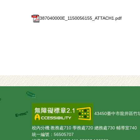
387040000E_1150056155_ATTACH1.pdf
:::
43450臺中市龍井區竹坑里觀光
校內分機:教務處710 學務處720 總務處730 輔導室740
統一編號：56505707