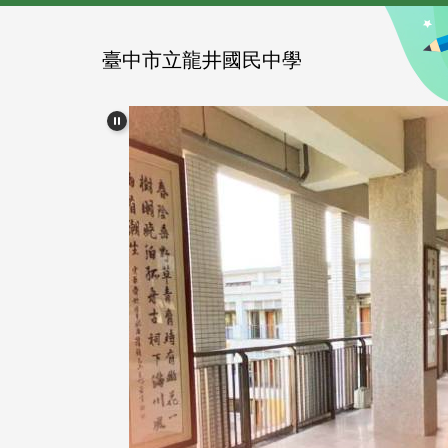
跳
到
主
臺中市立龍井國民中學
要
內
容
區