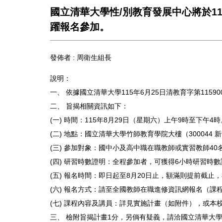
國立清華大學性/別教育發展中心將於1
躍報名參加。
發佈者 :
周衛生組長
說明：
一、 依據國立清華大學115年6月25日清教育字第11590
二、 旨揭相關資訊如下：
(一) 時間：115年8月29日（星期六）上午9時至下午4時
(二) 地點：國立清華大學竹師教育學院大樓（300044
(三) 參加對象：國中小及高中職在職教師或實習教師40
(四) 研習時數證明：全程參加者，可獲得6小時研習時
(五) 報名時間：即日起至8月20日止，額滿則提前截止
(六) 報名方式：請至全國教師在職進修資訊網報名（課程編號567231
(七) 課程內容及講員：詳見實施計畫（如附件），或本校性/別教育發展中
三、 檢附旨揭計畫1分，另倘有疑義，請洽國立清華大學承辦人王小姐(