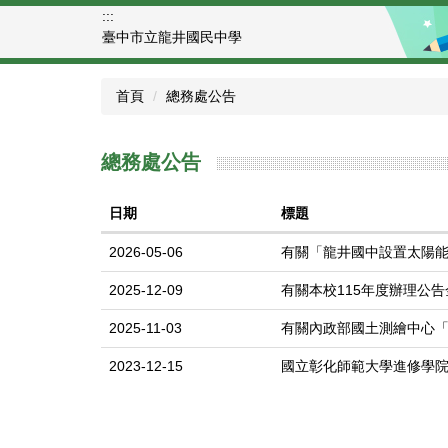
跳
:::
到
臺中市立龍井國民中學
主
要
首頁
總務處公告
內
容
區
總務處公告
日期
標題
2026-05-06
有關「龍井國中設置太陽
2025-12-09
有關本校115年度辦理公
2025-11-03
有關內政部國土測繪中心
2023-12-15
國立彰化師範大學進修學