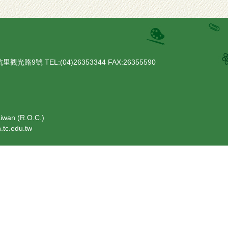
路9號 TEL:(04)26353344 FAX:26355590
Taiwan (R.O.C.)
.edu.tw