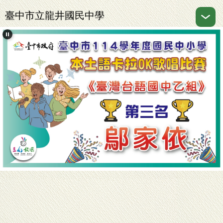
跳
臺中市立龍井國民中學
到
主
要
內
容
區